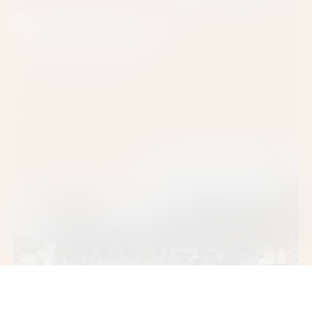
VOIRIE ET RÉSEAUX DIVERS
VRD
CACPL SICASIL marché à bons
de commande
CACPL/SICASIL (06)
2021 À 2023