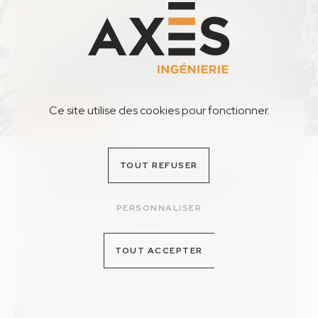
Ce site utilise des cookies pour fonctionner.
2023-2024
Elargissement et création
TOUT REFUSER
de voies et de réseaux
PERSONNALISER
Le Rouret
820 000 €HT
TOUT ACCEPTER
Collaborations