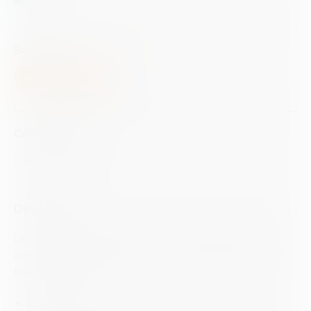
Secteur
RÉSEAUX PUBLICS
Compétences
VRD
ESP
Description
Le marché confié par la Commune du Rouret concerne
une mission de maîtrise d’oeuvre complète relative aux
travaux suivants :
Elargissement de la voirie des Comtes de Provence