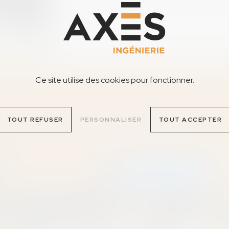
Ce site utilise des cookies pour fonctionner.
Autres réalisations
TOUT REFUSER
PERSONNALISER
TOUT ACCEPTER
2023-2024