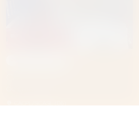
VOIRIE ET RÉSEAUX DIVERS
VRD
CACPL SICASIL marché à bons
de commande
CACPL/SICASIL (06)
2021 À 2023