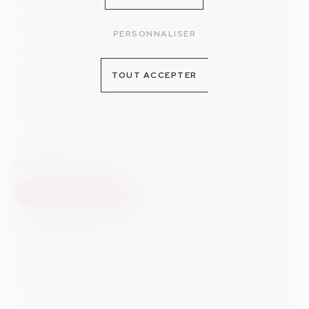
La Roquette-sue-Siagne
900 000€HT
PERSONNALISER
Collaborations
TOUT ACCEPTER
Secteur
EQUIPEMENTS SPORTIFS
Compétences
ESP