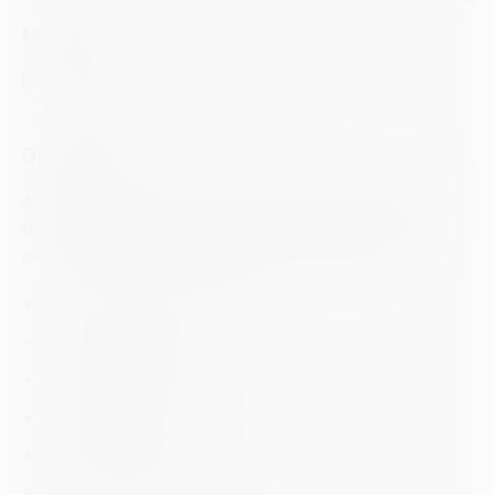
Missions
DIAGNOSTICS ÉTUDES DE FAISABILITÉ
Description
AXES Ingénierie s’est vue confier une mission complète
de maîtrise d’œuvre dans le cadre de la création d’un
plateau sportif sur la base de loisirs, comprenant :
Terrain de volley / badminton
Terrain de décapark
Terrains de pétanque
Terrains de padel
Piste de pumptrack
Parcours de santé + agrès